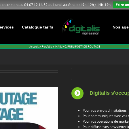
 directement au 04 67 12 16 32 du Lundi au Vendredi 9h-12h / 14h-19h
Faire un
ervices
Catalogue tarifs
Nos age
Accueil
»
Portfolio
»
MAILING, PUBLIPOSTAGE, ROUTAGE
.
.
Digitalis s'occu
Pour vos envois d’invitations
Pour communiquer avec vos c
Pour vos opérations de market
Pour diffuser vos newsletter 