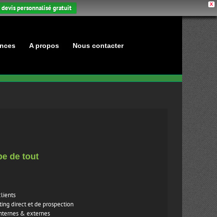
X
 devis personnalisé gratuit
nces
A propos
Nous contacter
pe de tout
lients
ing direct et de prospection
internes & externes