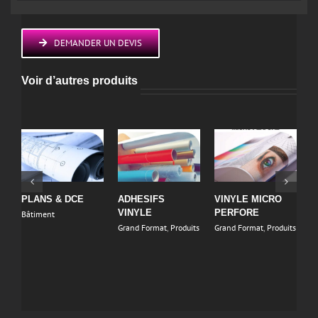
DEMANDER UN DEVIS
Voir d’autres produits
PLANS & DCE
ADHESIFS
VINYLE MICRO
C
VINYLE
PERFORE
V
Bâtiment
Grand Format
,
Produits
Grand Format
,
Produits
I
P