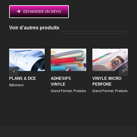
DEMANDER UN DEVIS
Voir d’autres produits
PLANS & DCE
ADHESIFS
VINYLE MICRO
C
VINYLE
PERFORE
V
Bâtiment
Grand Format
,
Produits
Grand Format
,
Produits
I
P