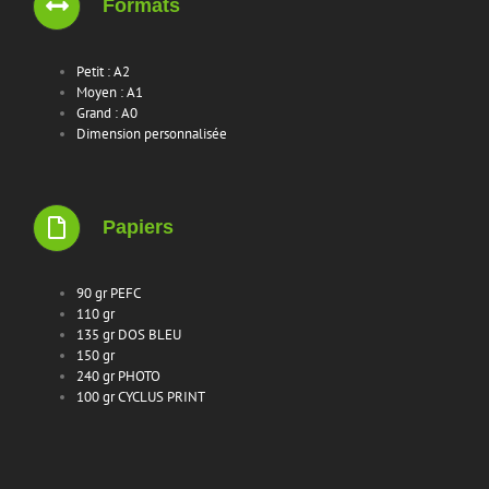
Formats
Petit : A2
Moyen : A1
Grand : A0
Dimension personnalisée
Papiers
90 gr PEFC
110 gr
135 gr DOS BLEU
150 gr
240 gr PHOTO
100 gr CYCLUS PRINT