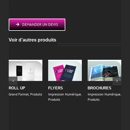
.
DEMANDER UN DEVIS
Voir d’autres produits
ROLL UP
FLYERS
BROCHURES
P
Grand Format
,
Produits
Impression Numérique
,
Impression Numérique
,
B
Produits
Produits