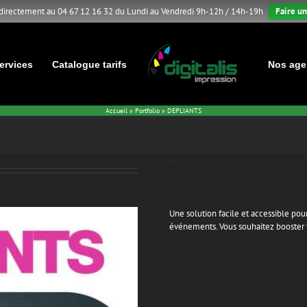
 directement au 04 67 12 16 32 du Lundi au Vendredi 9h-12h / 14h-19h
Faire un
ervices
Catalogue tarifs
Nos age
Accueil
»
Portfolio
»
DEPLIANTS
–
–
Une solution facile et accessible pour
événements. Vous souhaitez booster vo