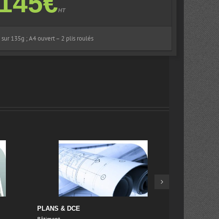
145€
HT
 sur 135g ; A4 ouvert – 2 plis roulés
PLANS & DCE
ADHESIFS V
Bâtiment
Grand Format
,
P