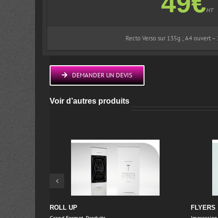
49€
HT
Recto Verso sur 135g ; A4 ouvert – 2
DEMANDER UN DEVIS
Voir d’autres produits
ROLL UP
FLYERS
Grand Format
,
Produits
Impressio