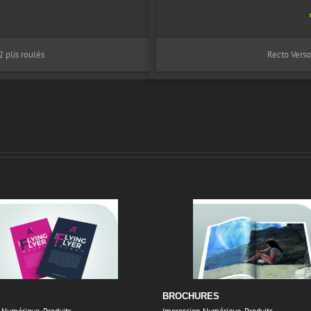
 plis roulés
Recto Verso
BROCHURES
n Numérique
,
Produits
Impression Numérique
,
Produits