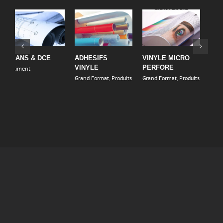
CARTES DE
STAND
AUTRES
B
VISITE
PARAPLUIE
PANNEAUX
B
Impression Numérique
,
Grand Format
,
Produits
Grand Format
,
Produits
G
Produits